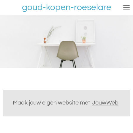
goud-kopen-roeselare
Ga
direct
naar
de
hoofdinhoud
Maak jouw eigen website met
JouwWeb