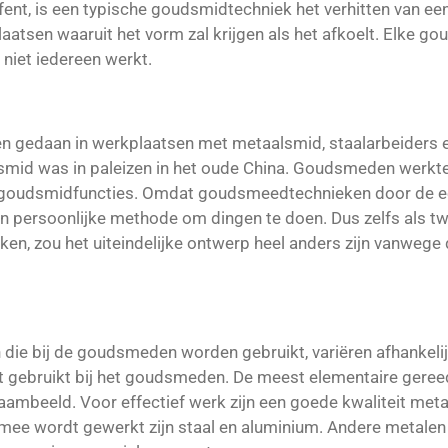
nt, is een typische goudsmidtechniek het verhitten van ee
aatsen waaruit het vorm zal krijgen als het afkoelt. Elke g
iet iedereen werkt.
n gedaan in werkplaatsen met metaalsmid, staalarbeiders
smid was in paleizen in het oude China. Goudsmeden werkt
se goudsmidfuncties. Omdat goudsmeedtechnieken door de e
gen persoonlijke methode om dingen te doen. Dus zelfs als
ken, zou het uiteindelijke ontwerp heel anders zijn vanwe
e bij de goudsmeden worden gebruikt, variëren afhankeli
 gebruikt bij het goudsmeden. De meest elementaire gereed
aambeeld. Voor effectief werk zijn een goede kwaliteit met
e wordt gewerkt zijn staal en aluminium. Andere metalen