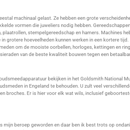
stal machinaal gelast. Ze hebben een grote verscheidenhe
kkelde vormen die juweliers nodig hebben. Gereedschappen
en, plaatrollen, stempelgereedschap en hamers. Machines
in grotere hoeveelheden kunnen werken in een kortere tijd
eden om de mooiste oorbellen, horloges, kettingen en ri
raden van de beste kwaliteit bouwen tegen een betaalbare
 goudsmeedapparatuur bekijken in het Goldsmith National 
oudsmeden in Engeland te behouden. U zult veel verschillen
n broches. Er is hier voor elk wat wils, inclusief geboortes
is mijn beroep geworden en daar ben ik best trots op ondan