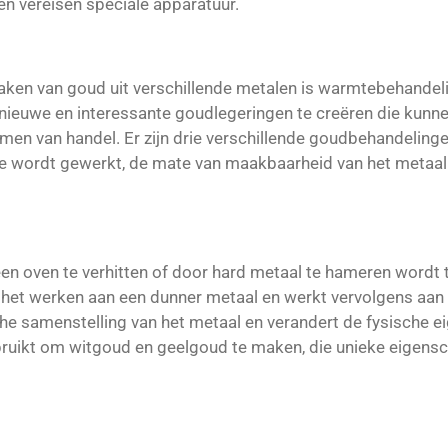
n vereisen speciale apparatuur.
maken van goud uit verschillende metalen is warmtebehande
ieuwe en interessante goudlegeringen te creëren die kunn
men van handel. Er zijn drie verschillende goudbehandeling
ee wordt gewerkt, de mate van maakbaarheid van het metaal 
een oven te verhitten of door hard metaal te hameren word
et werken aan een dunner metaal en werkt vervolgens aan h
e samenstelling van het metaal en verandert de fysische 
ruikt om witgoud en geelgoud te maken, die unieke eigensc